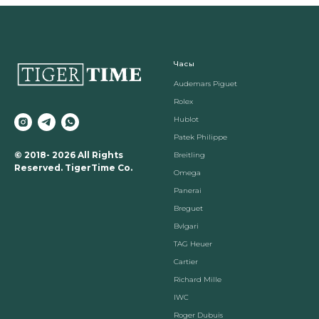
Часы
Audemars Piguet
Rolex
Hublot
Patek Philippe
© 2018- 2026 All Rights
Breitling
Reserved. TigerTime Co.
Omega
Panerai
Breguet
Вvlgari
TAG Heuer
Cartier
Richard Mille
IWC
Roger Dubuis