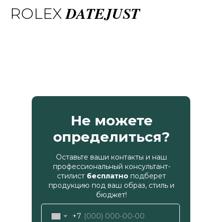
DATEJUST
ROLEX
Не можете
определиться?
Оставьте ваши контакты и наш
профессиональный консультант-
стилист
бесплатно
подберет
продукцию под ваш образ, стиль и
бюджет!
+7