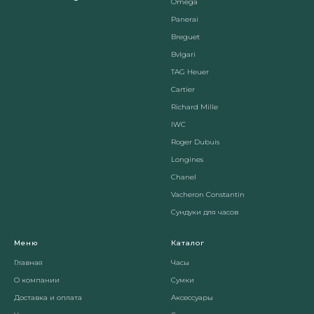
Omega
Panerai
Breguet
Вvlgari
TAG Heuer
Cartier
Richard Mille
IWC
Roger Dubuis
Longines
Chanel
Vacheron Constantin
Сундуки для часов
Меню
Каталог
Главная
Часы
О компании
Сумки
Доставка и оплата
Аксессуары