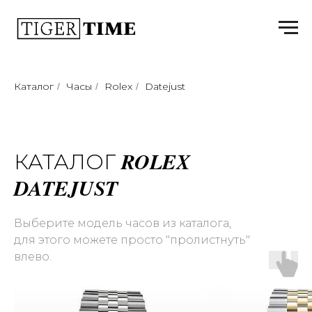
Каталог
Часы
Rolex
Datejust
/
/
/
ROLEX
КАТАЛОГ
DATEJUST
Выберите модель часов из каталога,
для этого можете просто "пролистнуть"
влево.