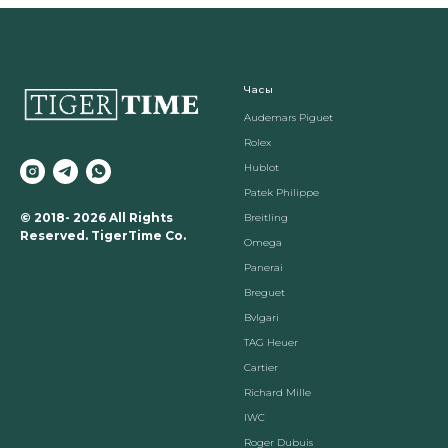
Часы
Audemars Piguet
Rolex
Hublot
Patek Philippe
© 2018- 2026 All Rights
Breitling
Reserved. TigerTime Co.
Omega
Panerai
Breguet
Вvlgari
TAG Heuer
Cartier
Richard Mille
IWC
Roger Dubuis