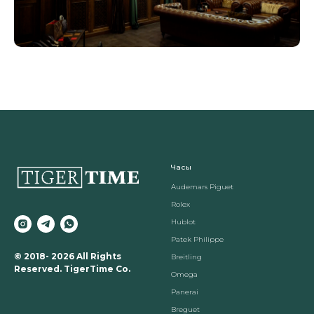
Часы
Audemars Piguet
Rolex
Hublot
Patek Philippe
© 2018- 2026 All Rights
Breitling
Reserved. TigerTime Co.
Omega
Panerai
Breguet