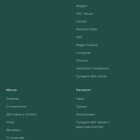
Вvlgari
TAG Heuer
Cartier
Richard Mille
IWC
Roger Dubuis
Longines
Chanel
Vacheron Constantin
Сундуки для часов
Меню
Каталог
Главная
Часы
О компании
Сумки
Доставка и оплата
Аксессуары
Уход
Сундуки для часов и
драгоценностей
Вопросы
О качестве