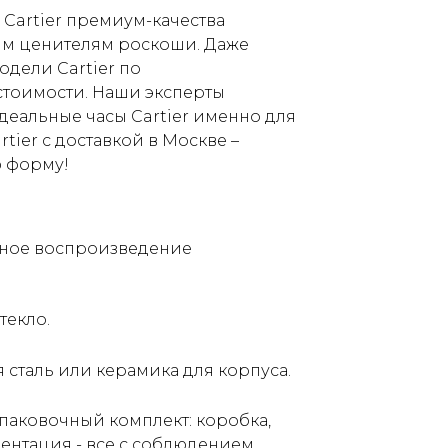
 Cartier премиум-качества
им ценителям роскоши. Даже
одели Cartier по
стоимости. Наши эксперты
деальные часы Cartier именно для
rtier с доставкой в Москве –
ю форму!
ьное воспроизведение
текло.
сталь или керамика для корпуса.
аковочный комплект: коробка,
ментация - все с соблюдением