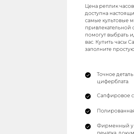
Цена реплик часов
доступна настоящ
самые культовые м
привлекательной 
помогут выбрать и
вас. Купить часы Ca
заполните просту
Точное детал
циферблата.
Сапфировое с
Полированная 
Фирменный уп
печатка, доку