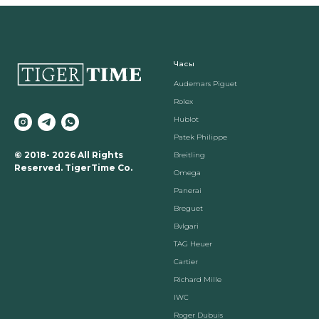
Часы
Audemars Piguet
Rolex
Hublot
Patek Philippe
© 2018- 2026 All Rights
Breitling
Reserved. TigerTime Co.
Omega
Panerai
Breguet
Вvlgari
TAG Heuer
Cartier
Richard Mille
IWC
Roger Dubuis