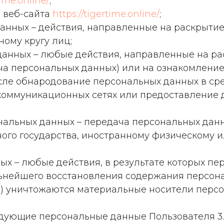
time.online/
;
ь веб-сайта
https://tigertime.online/
;
данных – действия, направленные на раскрыти
ому кругу лиц;
 данных – любые действия, направленные на р
ча персональных данных) или на ознакомлени
исле обнародование персональных данных в с
оммуникационных сетях или предоставление 
ональных данных – передача персональных дан
нного государства, иностранному физическому
ных – любые действия, в результате которых 
льнейшего восстановления содержания персо
и) уничтожаются материальные носители персо
дующие персональные данные Пользователя 3.1.