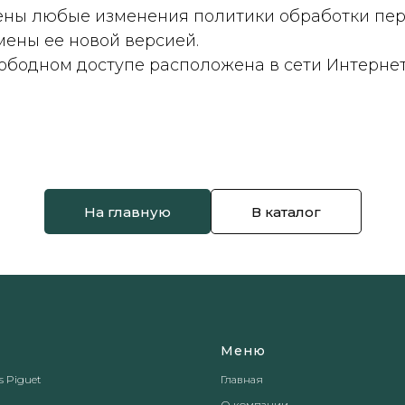
ажены любые изменения политики обработки пе
мены ее новой версией.
свободном доступе расположена в сети Интерне
На главную
В каталог
Меню
 Piguet
Главная
О компании