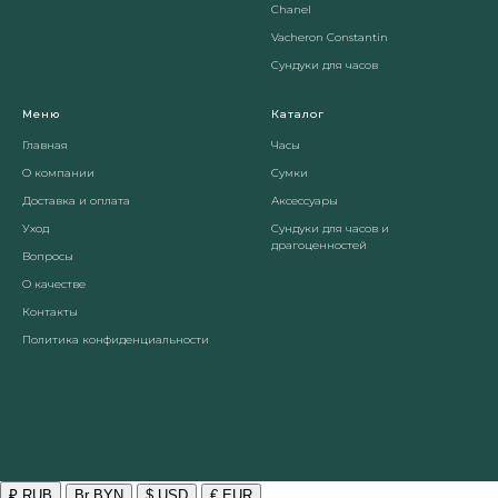
Chanel
Vacheron Constantin
Сундуки для часов
Меню
Каталог
Главная
Часы
О компании
Сумки
Доставка и оплата
Аксессуары
Уход
Сундуки для часов и
драгоценностей
Вопросы
О качестве
Контакты
Политика конфиденциальности
₽ RUB
Br BYN
$ USD
€ EUR