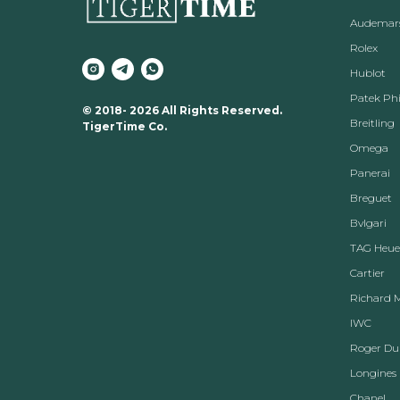
Audemars
Rolex
Hublot
Patek Phi
© 2018- 2026 All Rights Reserved.
Breitling
TigerTime Co.
Omega
Panerai
Breguet
Вvlgari
TAG Heue
Cartier
Richard M
IWC
Roger Du
Longines
Chanel