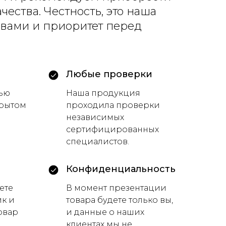
чества. Честность, это наша
 вами и приоритет перед
Любые проверки
вью
Наша продукция
крытом
проходила проверки
независимых
сертифицированных
специалистов.
Конфиденциальность
ете
В момент презентации
ик и
товара будете только вы,
овар
и данные о наших
клиентах мы не